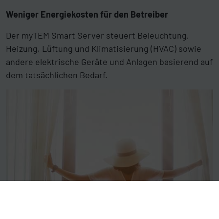
Weniger Energiekosten für den Betreiber
Der myTEM Smart Server steuert Beleuchtung,
Heizung, Lüftung und Klimatisierung (HVAC) sowie
andere elektrische Geräte und Anlagen basierend auf
dem tatsächlichen Bedarf.