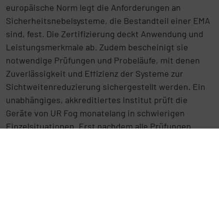
europäische Norm legt die Anforderungen an
Sicherheitsnebelsysteme, die Bestandteil einer EMA
sind, fest. Die Zertifizierung deckt Anwendung und
Leistungsmerkmale ab. Zudem bescheinigt sie
notwendige Prüfungen und Probeläufe, mit denen
Zuverlässigkeit und Effizienz der Systeme zur
Sichtweitenreduzierung sichergestellt werden. Ein
unabhängiges, akkreditiertes Institut prüft die
Geräte von UR Fog monatelang in schwierigen
Einzelsituationen. Erst nachdem alle Prüfungen
bestanden sind, wird das Zertifikat erteilt.
Absolut unbedenklich
Die Schutznebelsysteme von UR Fog werden überall
eingesetzt, für den Lebensmittelbereich gibt es
extra dafür entwickeltes Nebelfluid. Der Schutznebel
ist absolut unbedenklich für Mensch und Tier. Zur