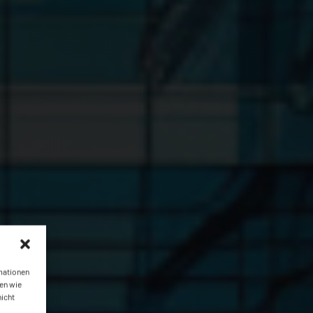
rmationen
en wie
nicht