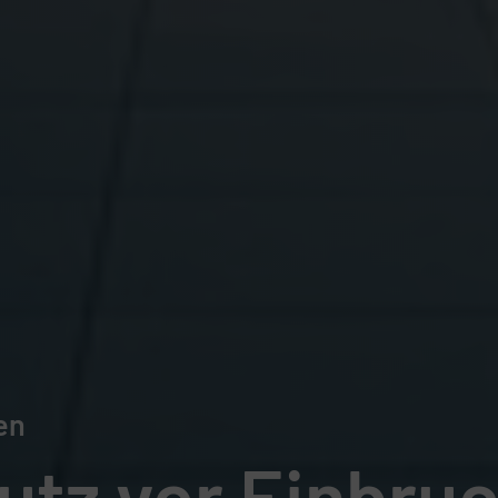
en
utz vor Einbru