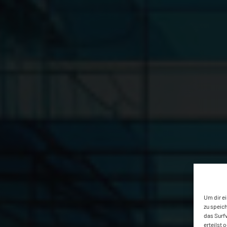
Um dir e
zu speic
das Surf
erteilst