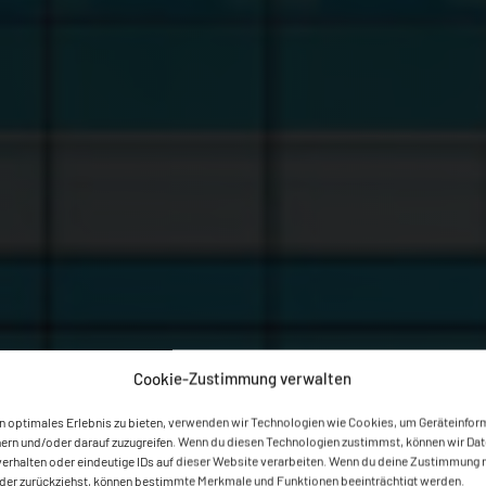
Cookie-Zustimmung verwalten
in optimales Erlebnis zu bieten, verwenden wir Technologien wie Cookies, um Geräteinfo
hern und/oder darauf zuzugreifen. Wenn du diesen Technologien zustimmst, können wir Dat
verhalten oder eindeutige IDs auf dieser Website verarbeiten. Wenn du deine Zustimmung 
 oder zurückziehst, können bestimmte Merkmale und Funktionen beeinträchtigt werden.